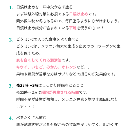
日焼け止めを一年中欠かさず塗る
まずは紫外線対策に必須である
日焼け止め
です。
紫外線は秋や冬もあるので、毎日塗るように心がけましょう。
日焼け止め成分が含まれている
下地
を使うのもOK！
ビタミンCの入った食事をよく食べる
ビタミンCは、メラニン色素の生成を止めつつコラーゲンの生
成を促すため、
肌を白くしてくれる潤滑油
です。
キウイ、いちご、みかん、オレンジ
など、、
果物や野菜が苦手な方はサプリなどで摂るのが効果的です。
夜22時〜2時
はしっかり睡眠をとること
夜22時〜2時は
細胞が再生される時間
です。
睡眠不足が疲労が蓄積し、メラニン色素を増やす原因になり
ます・・！
水をたくさん飲む
肌が乾燥状態だと紫外線からの攻撃を受けやすく、肌がくす