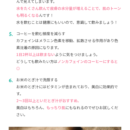
んで見えてしまいます。
水をたくさん飲んで皮膚の水分量が増えることで、肌のトーン
も明るくなる
んです！
水を飲むことは健康にもいいので、意識して飲みましょう！
コーヒーを飲む頻度を減らす
カフェインはメラニン色素を移動、拡散させる作用があり色
素沈着の原因になります。
1日2杯以上は飲まない
ように気をつけましょう。
どうしても飲みたい方は
ノンカフェインのコーヒーにすると
◎
お米のとぎ汁で洗顔する
お米のとぎ汁にはビタミンが含まれており、美白に効果的で
す。
2〜3回以上といだとぎ汁がおすすめ。
美白はもちろん、
もっちり肌
にもなれるのでぜひお試しくだ
さい。