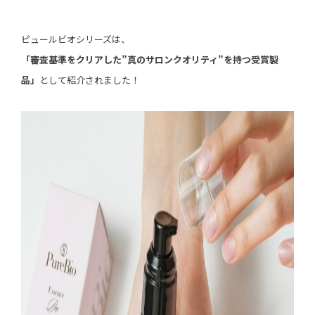
ピュールビオシリーズは、
「審査基準をクリアした”真のサロンクオリティ”を持つ受賞製
品」
として紹介されました！