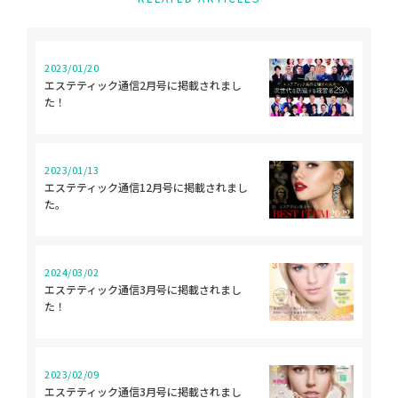
2023/01/20
エステティック通信2月号に掲載されまし
た！
2023/01/13
エステティック通信12月号に掲載されまし
た。
2024/03/02
エステティック通信3月号に掲載されまし
た！
2023/02/09
エステティック通信3月号に掲載されまし