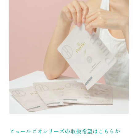
ピュールビオシリーズの取扱希望はこちらか