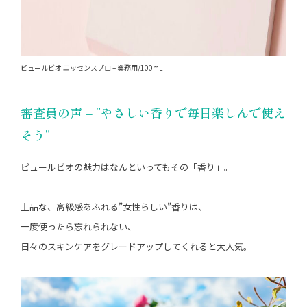
ピュールビオ エッセンスプロ – 業務用/100mL
審査員の声 – ”やさしい香りで毎日楽しんで使え
そう”
ピュールビオの魅力はなんといってもその「香り」。
上品な、高級感あふれる”女性らしい”香りは、
一度使ったら忘れられない、
日々のスキンケアをグレードアップしてくれると大人気。