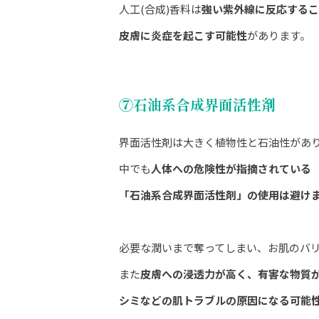
人工(合成)香料は
強い紫外線に反応するこ
皮膚に炎症を起こす可能性
があります。
⑦石油系合成界面活性剤
界面活性剤は大きく植物性と石油性があ
中でも
人体への危険性が指摘されている
「石油系合成界面活性剤」の使用は避け
必要な潤いまで奪ってしまい、お肌のバ
また
皮膚への浸透力が高く、有害な物質
シミなどの肌トラブルの原因になる可能