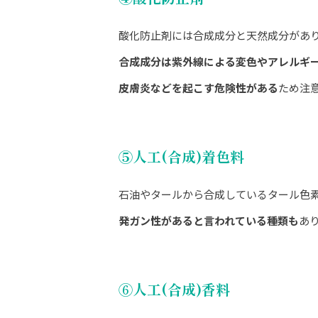
酸化防止剤には合成成分と天然成分があ
合成成分は紫外線による変色やアレルギ
皮膚炎などを起こす危険性がある
ため注
⑤人工(合成)着色料
石油やタールから合成しているタール色素
発ガン性があると言われている種類も
あ
⑥
人工(合成)香料