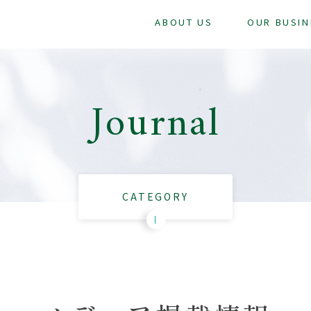
ABOUT US
OUR BUSIN
J
o
u
r
n
a
l
CATEGORY