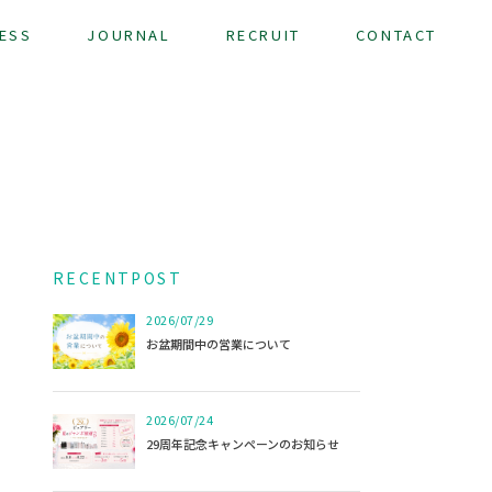
ESS
JOURNAL
RECRUIT
CONTACT
R
E
C
E
N
T
P
O
S
T
2026/07/29
お盆期間中の営業について
2026/07/24
29周年記念キャンペーンのお知らせ