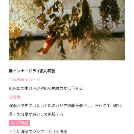
■
インナードライ肌の原因
①紫外線ダメージ
肌内部の水分不足や肌の免疫力が低下する
②乾燥
保湿ができていないと肌のバリア機能が低下し、それに伴い皮脂
量・水分量が減少して乾燥する
《NG行動》
・手や洗顔ブラシでゴシゴシ洗顔