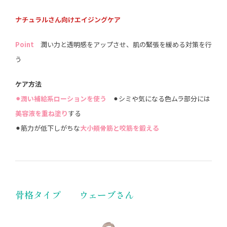
ナチュラルさん向けエイジングケア
Point
潤い力と透明感をアップさせ、肌の緊張を緩める対策を行
う
ケア方法
⚫︎潤い補給系ローションを使う
⚫︎シミや気になる色ムラ部分には
美容液を重ね塗り
する
⚫︎筋力が低下しがちな
大小頬骨筋と咬筋を鍛える
骨格タイプ ウェーブさん