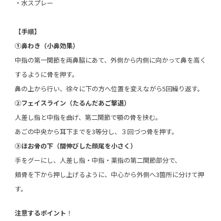
・水スプレー
【手順】
①鼻わき（小鼻効果）
中指の第一関節を両鼻脇にあて、外側から内側に向かって鼻を高く
するように骨を押す。
鼻の上から行い、徐々に下の方へ位置を変えながら5回繰り返す。
②フェイスライン（たるんだあご撃退）
人差し指と中指を曲げ、第二関節で顎の骨を挟む。
あごの中央から耳下までを3等分し、３回づつ骨を押す。
③ほお骨の下（間伸びした顔尾を小さく）
手をグーにし、人差し指・中指・薬指の第二関節部分で、
頬骨を下から押し上げるように、中心から外側へ3箇所に分けて押
す。
注意するポイント
！