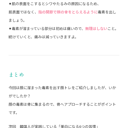
⚫︎肌の表面をこするとシワやたるみの原因になるため、
肌表面ではなく、
指の関節で顔の骨をとらえるように
毒素を出し
ましょう。
⚫︎毒素が溜まっている部分は初めは痛いので、
無理はしない
こと。
続けていくと、痛みは減っていきますよ。
まとめ
今回は顔に溜まった毒素を出す顔トレをご紹介しましたが、いか
がでしたか？
顔の毒素は骨に集まるので、骨へアプローチすることがポイント
です。
次回 韓国人が実践している「美白になる6つの習慣」